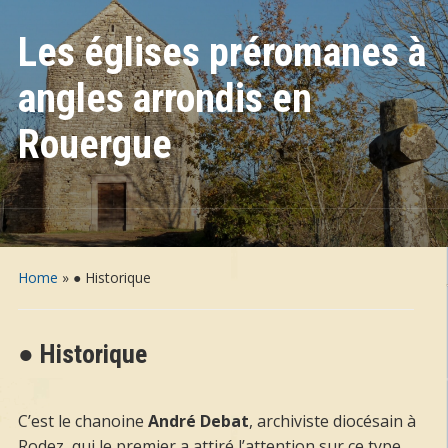
Les églises préromanes à
angles arrondis en
Rouergue
Home
»
● Historique
● Historique
C’est le chanoine
André Debat
, archiviste diocésain à
Rodez, qui le premier a attiré l’attention sur ce type