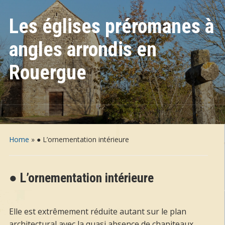
Les églises préromanes à
angles arrondis en
Rouergue
Home
»
● L’ornementation intérieure
● L’ornementation intérieure
Elle est extrêmement réduite autant sur le plan
architectural avec la quasi absence de chapiteaux,