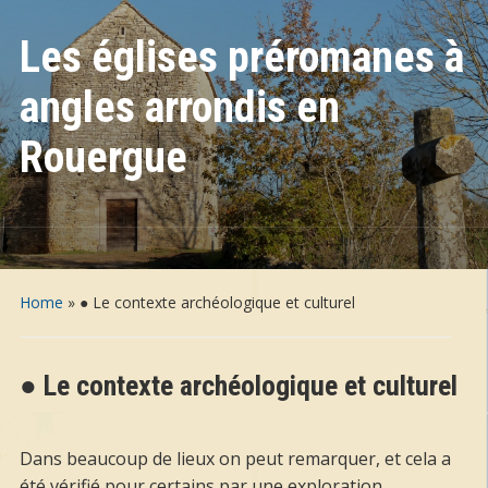
Les églises préromanes à
angles arrondis en
Rouergue
Home
»
● Le contexte archéologique et culturel
● Le contexte archéologique et culturel
Dans beaucoup de lieux on peut remarquer, et cela a
été vérifié pour certains par une exploration